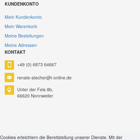
KUNDENKONTO
Mein Kundenkonto
Mein Warenkorb
Meine Bestellungen
Meine Adressen
KONTAKT
+49 (0) 6873 64667
renate-stecher@t-online.de
Unter der Fels 8b,
66620 Nonnweiler
ankara escort
ankara escort
Cookies erleichtern die Bereitstellung unserer Dienste. Mit der